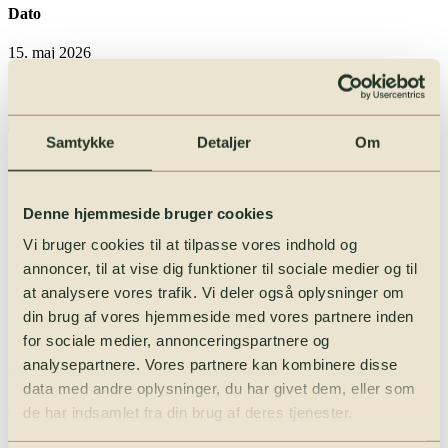
Dato
15. maj 2026
Tid
Samtykke
Detaljer
Om
17:00 – 20:00
Denne hjemmeside bruger cookies
Vi bruger cookies til at tilpasse vores indhold og
Sted
annoncer, til at vise dig funktioner til sociale medier og til
Kalundborg bymidte — 4400 Kalundborg
at analysere vores trafik. Vi deler også oplysninger om
din brug af vores hjemmeside med vores partnere inden
for sociale medier, annonceringspartnere og
analysepartnere. Vores partnere kan kombinere disse
Pris
data med andre oplysninger, du har givet dem, eller som
Gratis
de har indsamlet fra din brug af deres tjenester.