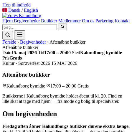
Videre
Hop til indhold
til
Dansk
/
English
indhold
Hjem
Begivenheder
Butikker
Medlemmer
Om os
Parkering
Kontakt
Forside
›
Begivenheder
›
Aftenåbne butikker
Aftenåbne butikker
Dato
15. maj 2026
Tid
17:00 – 20:00
Sted
Kalundborg bymidte
Pris
Gratis
Kultur · Sørøverfest 2026
15
MAJ
2026
Aftenåbne butikker
Kalundborg bymidte
17:00 – 20:00
Gratis
Butikkerne i Kalundborg bymidte holder åbent til kl. 20. Find en
lille skat at tage med hjem — fra mode og bolig til specialvarer.
Om begivenheden
Fredag aften åbner Kalundborgs butikker dørene ekstra længe.
Fra kl. 17 til 20 holder bymidten aftenåbent — det er den perfekte