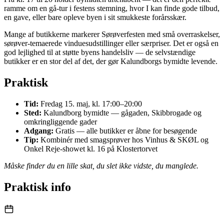
ramme om en gå-tur i festens stemning, hvor I kan finde gode tilbud,
en gave, eller bare opleve byen i sit smukkeste forårsskær.
Mange af butikkerne markerer Sørøverfesten med små overraskelser,
sørøver-temaerede vinduesudstillinger eller særpriser. Det er også en
god lejlighed til at støtte byens handelsliv — de selvstændige
butikker er en stor del af det, der gør Kalundborgs bymidte levende.
Praktisk
Tid:
Fredag 15. maj, kl. 17:00–20:00
Sted:
Kalundborg bymidte — gågaden, Skibbrogade og
omkringliggende gader
Adgang:
Gratis — alle butikker er åbne for besøgende
Tip:
Kombinér med smagsprøver hos Vinhus & SKØL og
Onkel Reje-showet kl. 16 på Klostertorvet
Måske finder du en lille skat, du slet ikke vidste, du manglede.
Praktisk info