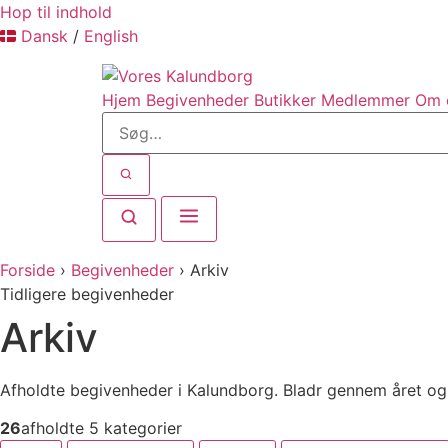
Videre
Hop til indhold
til
Dansk
/
English
indhold
Hjem
Begivenheder
Butikker
Medlemmer
Om 
Forside
›
Begivenheder
›
Arkiv
Tidligere begivenheder
Arkiv
Afholdte begivenheder i Kalundborg. Bladr gennem året og fi
26
afholdte
5 kategorier