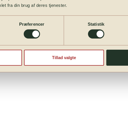
et fra din brug af deres tjenester.
imer hvor børn kan vise mod og blive en del af lørdagens b
Præferencer
Statistik
ke ballondyr
Tillad valgte
yr, sværd og fantasifulde figurer. Tre timer rundt i byen — gr