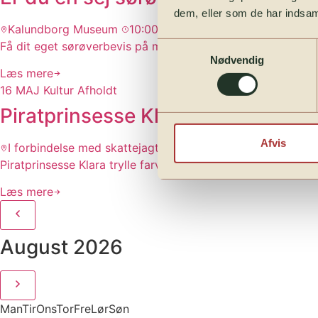
dem, eller som de har indsaml
Kalundborg Museum
10:00
Gratis
Få dit eget sørøverbevis på museet, lørdag-version. Fire t
Samtykkevalg
Nødvendig
Læs mere
16
MAJ
Kultur
Afholdt
Piratprinsesse Klara og de magis
Afvis
I forbindelse med skattejagten / byen
10:00
Gratis
Piratprinsesse Klara trylle farverige balloner om til sjove d
Læs mere
August 2026
Man
Tir
Ons
Tor
Fre
Lør
Søn