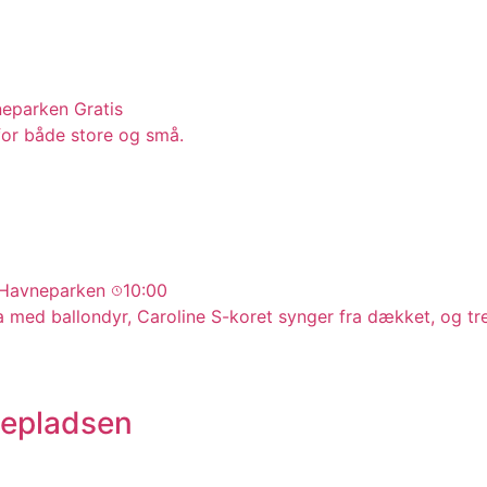
neparken
Gratis
 for både store og små.
 Havneparken
10:00
 med ballondyr, Caroline S-koret synger fra dækket, og tre 
epladsen