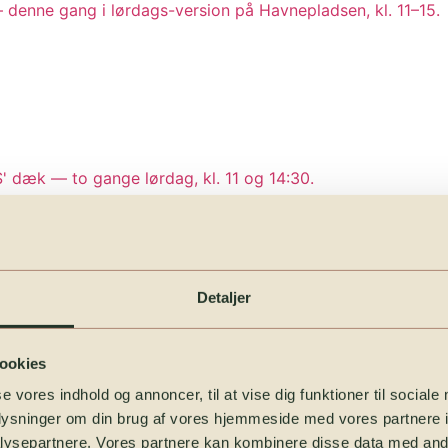
enne gang i lørdags-version på Havnepladsen, kl. 11–15.
 dæk — to gange lørdag, kl. 11 og 14:30.
Detaljer
 Caroline S. Reservation kræves — max 12 passagerer pr. tur
ookies
se vores indhold og annoncer, til at vise dig funktioner til sociale
oplysninger om din brug af vores hjemmeside med vores partnere i
å museet
ysepartnere. Vores partnere kan kombinere disse data med andr