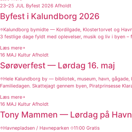
23–25
JUL
Byfest 2026
Afholdt
Byfest i Kalundborg 2026
Kalundborg bymidte — Kordilgade, Klostertorvet og Hav
3 festlige dage fyldt med oplevelser, musik og liv i byen –
Læs mere
16
MAJ
Kultur
Afholdt
Sørøverfest — Lørdag 16. maj
Hele Kalundborg by — bibliotek, museum, havn, gågade,
Familiedagen. Skattejagt gennem byen, Piratprinsesse Klara
Læs mere
16
MAJ
Kultur
Afholdt
Tony Mammen — Lørdag på Havn
Havnepladsen / Havneparken
11:00
Gratis