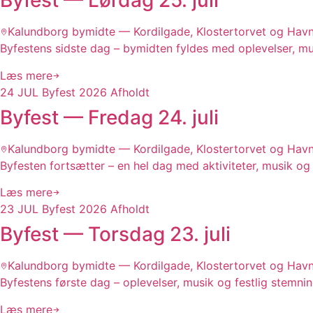
Byfest — Lørdag 25. juli
Kalundborg bymidte — Kordilgade, Klostertorvet og Hav
Byfestens sidste dag – bymidten fyldes med oplevelser, mus
Læs mere
24
JUL
Byfest 2026
Afholdt
Byfest — Fredag 24. juli
Kalundborg bymidte — Kordilgade, Klostertorvet og Hav
Byfesten fortsætter – en hel dag med aktiviteter, musik o
Læs mere
23
JUL
Byfest 2026
Afholdt
Byfest — Torsdag 23. juli
Kalundborg bymidte — Kordilgade, Klostertorvet og Hav
Byfestens første dag – oplevelser, musik og festlig stemnin
Læs mere