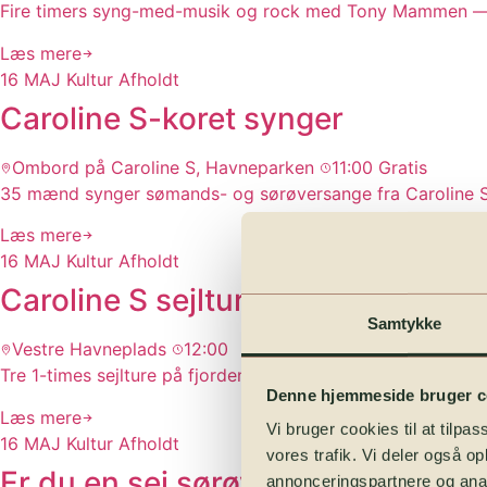
Fire timers syng-med-musik og rock med Tony Mammen — d
Læs mere
16
MAJ
Kultur
Afholdt
Caroline S-koret synger
Ombord på Caroline S, Havneparken
11:00
Gratis
35 mænd synger sømands- og sørøversange fra Caroline S'
Læs mere
16
MAJ
Kultur
Afholdt
Caroline S sejlture — Lørdag
Samtykke
Vestre Havneplads
12:00
Tre 1-times sejlture på fjorden med den historiske coaster
Denne hjemmeside bruger c
Læs mere
Vi bruger cookies til at tilpas
16
MAJ
Kultur
Afholdt
vores trafik. Vi deler også 
Er du en sej sørøver? — Lørdag p
annonceringspartnere og anal