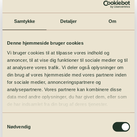
To timer ved Kreakarrusellen på biblioteket — klip, klister og
pynt din egen sørøverkreation. Billet 25 kr. via Place2Book.
Samtykke
Detaljer
Om
Læs mere →
15.00
Tony Mammen på Havnepladsen
Denne hjemmeside bruger cookies
Fire timers syng-med-stemning og rockmusik direkte fra
Vi bruger cookies til at tilpasse vores indhold og
havnen — kom og gå når I vil, ingen tilmelding. Restaurant
annoncer, til at vise dig funktioner til sociale medier og til
Kork serverer i nærheden.
at analysere vores trafik. Vi deler også oplysninger om
Læs mere →
din brug af vores hjemmeside med vores partnere inden
16.00
for sociale medier, annonceringspartnere og
analysepartnere. Vores partnere kan kombinere disse
Onkel Reje & Erna Show
data med andre oplysninger, du har givet dem, eller som
DR Ramasjang-favoritter live på Klostertorvet — én time med
de har indsamlet fra din brug af deres tjenester.
musik, sketches og spontane indfald. Tag festivalstol med,
kom i god tid.
Samtykkevalg
Læs mere →
Nødvendig
17.00