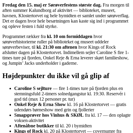
Fredag den 15. maj er Sørøverfestens største dag.
Fra morgen til
aften summer Kalundborg af aktivitet — biblioteket, museet,
havnen, Klostertorvet og hele bymidten er samlet under sørøverflag.
Det er dagen hvor hele besætningen kan kaste sig ind i programmet
og opleve festen i fuld styrke.
Programmet rækker fra
kl. 10 om formiddagen
hvor
sørøverhistorierne ruller på biblioteket og museet uddeler
sørøverbeviser, til
kl. 21:30 om aftenen
hvor Kings of Rock
afslutter dagen på Klostertorvet. Indimellem sejler Caroline S fire 1-
times ture på fjorden, Onkel Reje & Erna leverer skørt familieshow,
og Jumpin’ Jacks underholder i gaderne.
Højdepunkter du ikke vil gå glip af
Caroline S sejlture
— fire 1-times ture på fjorden plus en
stemningsfuld 2-timers solnedgangstur kl. 19:30. Reservér i
god tid (max 12 personer pr. tur)
Onkel Reje & Erna Show
kl. 16 på Klostertorvet — gratis
udendørs børneshow med grin og fjollerier
Smagsprøver hos Vinhus & SKØL
fra kl. 17 — den oplagte
voksen-aktivitet
Aftenåbne butikker
til kl. 20 i bymidten
Kings of Rock
kl. 20 på Klostertorvet — covernumre fra