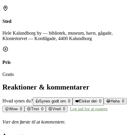
Sted
Hele Kalundborg by — bibliotek, museum, havn, gågade,
Klostertorvet — Kordilgade, 4400 Kalundborg
Pris
Gratis
Reaktioner & kommentarer
Hvad synes du?
👍
Synes godt om
·
0
❤️
Elsker det
·
0
😂
Haha
·
0
😮
Wow
·
0
😢
Trist
·
0
😡
Vred
·
0
Log ind for at reagere
Vær den første til at kommentere.