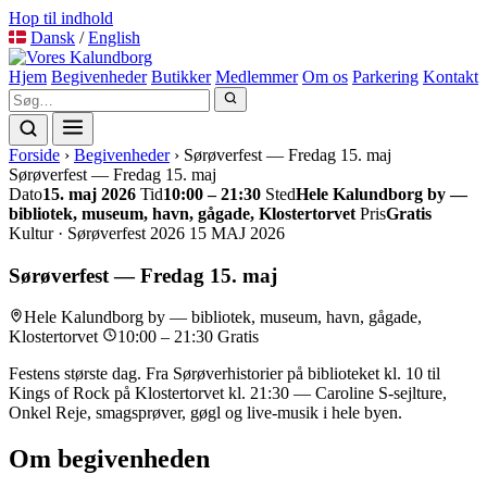
Videre
Hop til indhold
til
Dansk
/
English
indhold
Hjem
Begivenheder
Butikker
Medlemmer
Om os
Parkering
Kontakt
Forside
›
Begivenheder
›
Sørøverfest — Fredag 15. maj
Sørøverfest — Fredag 15. maj
Dato
15. maj 2026
Tid
10:00 – 21:30
Sted
Hele Kalundborg by —
bibliotek, museum, havn, gågade, Klostertorvet
Pris
Gratis
Kultur · Sørøverfest 2026
15
MAJ
2026
Sørøverfest — Fredag 15. maj
Hele Kalundborg by — bibliotek, museum, havn, gågade,
Klostertorvet
10:00 – 21:30
Gratis
Festens største dag. Fra Sørøverhistorier på biblioteket kl. 10 til
Kings of Rock på Klostertorvet kl. 21:30 — Caroline S-sejlture,
Onkel Reje, smagsprøver, gøgl og live-musik i hele byen.
Om begivenheden