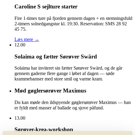
Caroline S sejlture starter
Fire 1-times ture på fjorden gennem dagen + en stemningsfuld
2-timers solnedgangstur kl. 19:30. Reservation: SMS 28 92
45 75.
Læs mere →
12.00
Solaima og fætter Sørøver Swärd
Solaima har inviteret sin fætter Sørøver Swärd, og de går
gennem gaderne flere gange i løbet af dagen — søde
krammebamser med store smil og varme kram.
Mød gøglersørøver Maximus
Du kan møde den ildspyende gøglersørøver Maximus — han
er fyldt med masser af ballade og sjove påfund.
13.00
Sørøver-krea-workshop