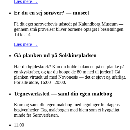
Læs mere →
Er du en sej sørøver? — museet
Få dit eget sørøverbevis udstedt på Kalundborg Museum —
gennem små prøvelser bliver børnene optaget i besætningen.
Til kl. 14.
Læs mere →
Gå planken ud på Solskinspladsen
Har du højdeskræk? Kan du holde balancen på en planke på
en skyskraber, og tør du hoppe de 80 m ned til jorden? Gå
planken virtuelt ud med Novonesis — det er sjovt og ufarligt.
For alle aldre, 16:00 - 20:00.
Tegneværksted — saml din egen malebog
Kom og saml din egen malebog med tegninger fra dagens
begivenheder. Tag malebogen med hjem som et hyggeligt
minde fra Sørøverfesten.
11.00